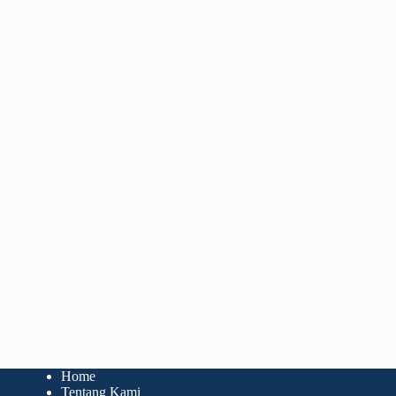
Home
Tentang Kami