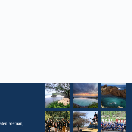
aten Sleman,