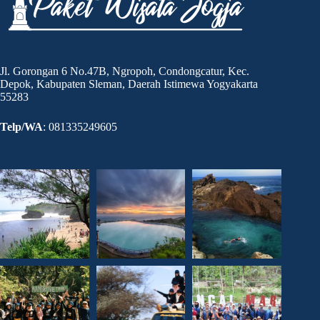
Jl. Gorongan 6 No.47B, Ngropoh, Condongcatur, Kec.
Depok, Kabupaten Sleman, Daerah Istimewa Yogyakarta
55283
Telp/WA
: 081335249605