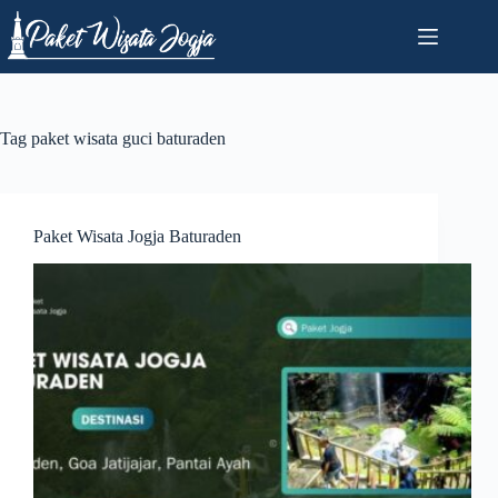
Skip
to
content
Tag
paket wisata guci baturaden
Paket Wisata Jogja Baturaden