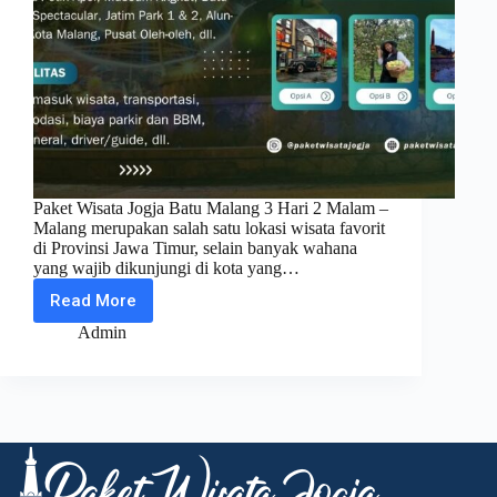
Paket Wisata Jogja Batu Malang 3 Hari 2 Malam –
Malang merupakan salah satu lokasi wisata favorit
di Provinsi Jawa Timur, selain banyak wahana
yang wajib dikunjungi di kota yang…
Read More
Paket
Wisata
Admin
Jogja
Batu
Malang
3H2M