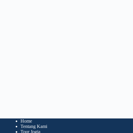
Home
Tentang Kami
Tour Jogja