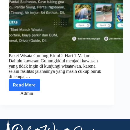
Paket Wisata Gunung Kidul 2 Hari 1 Malam –
Dahulu kawasan Gunungkidul menjadi kawasan
yang tidak ingin di kunjungi wisatawan, karena
selain fasilitas jalanannya yang masih cukup buruk
di tempat…
Read More
Paket
Wisata
Admin
Gunung
Kidul
2
Hari
1
Malam