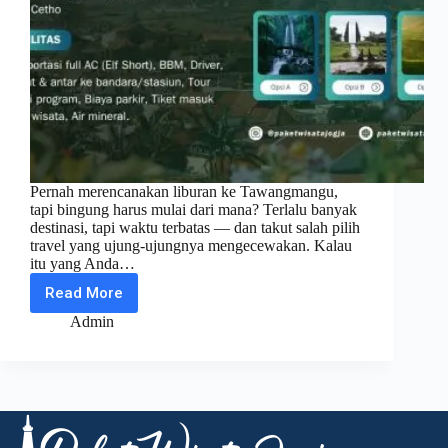
Pernah merencanakan liburan ke Tawangmangu,
tapi bingung harus mulai dari mana? Terlalu banyak
destinasi, tapi waktu terbatas — dan takut salah pilih
travel yang ujung-ujungnya mengecewakan. Kalau
itu yang Anda…
Read More
Paket
Wisata
Admin
Tawangmangu