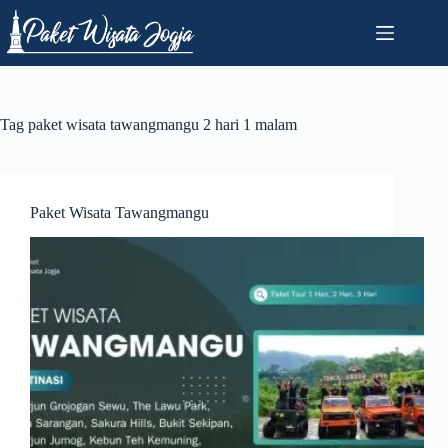
Skip
to
content
Tag
paket wisata tawangmangu 2 hari 1 malam
Paket Wisata Tawangmangu