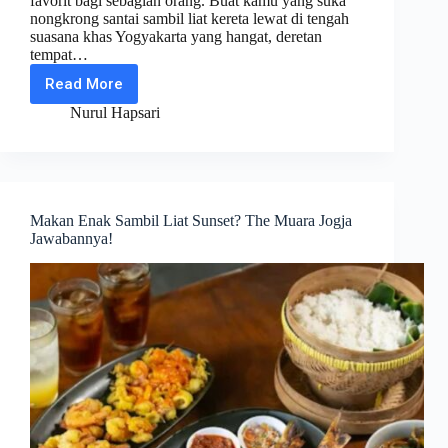
favorit bagi sebagian orang. Buat kamu yang suka
nongkrong santai sambil liat kereta lewat di tengah
suasana khas Yogyakarta yang hangat, deretan
tempat…
Read More
Rekomendasi
Tempat
Nurul Hapsari
Makan
View
Kereta
Api
di
Jogja
Makan Enak Sambil Liat Sunset? The Muara Jogja
Jawabannya!