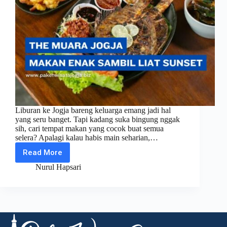
Liburan ke Jogja bareng keluarga emang jadi hal
yang seru banget. Tapi kadang suka bingung nggak
sih, cari tempat makan yang cocok buat semua
selera? Apalagi kalau habis main seharian,…
Read More
Makan
Enak
Nurul Hapsari
Sambil
Liat
Sunset?
The
Muara
Jogja