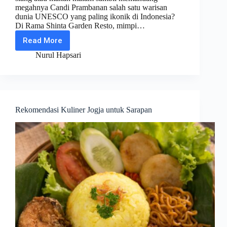
megahnya Candi Prambanan salah satu warisan
dunia UNESCO yang paling ikonik di Indonesia?
Di Rama Shinta Garden Resto, mimpi…
Read More
3
Terfavorit
Nurul Hapsari
Menu
di
Rama
Shinta
Garden
Resto
Rekomendasi Kuliner Jogja untuk Sarapan
untuk
Bersantap