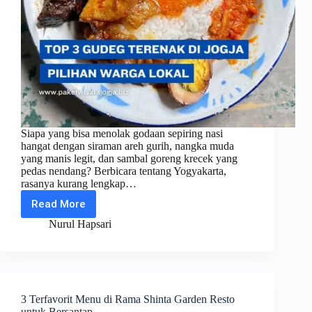
Siapa yang bisa menolak godaan sepiring nasi
hangat dengan siraman areh gurih, nangka muda
yang manis legit, dan sambal goreng krecek yang
pedas nendang? Berbicara tentang Yogyakarta,
rasanya kurang lengkap…
Read More
TOP
3
Nurul Hapsari
Gudeg
Terenak
di
Jogja
Pilihan
Warga
3 Terfavorit Menu di Rama Shinta Garden Resto
Lokal
untuk Bersantap