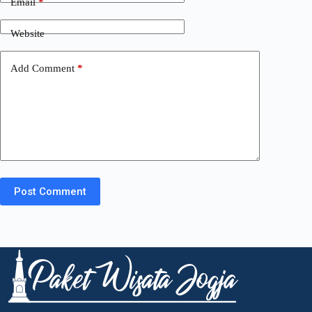
Email
*
Website
Add Comment
*
Post Comment