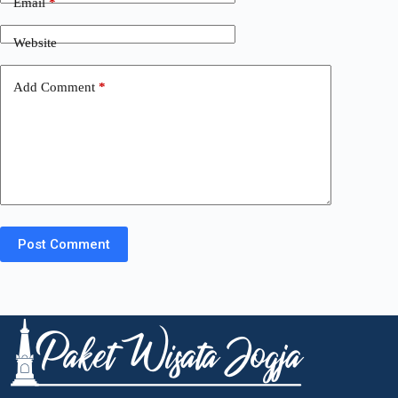
Email
*
Website
Add Comment
*
Post Comment