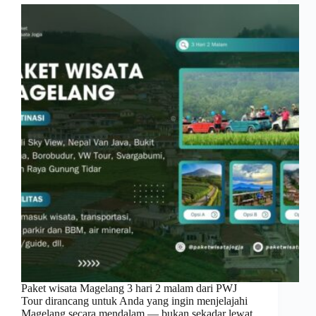
Paket wisata Magelang 3 hari 2 malam dari PWJ
Tour dirancang untuk Anda yang ingin menjelajahi
Magelang secara mendalam — bukan sekadar lewat