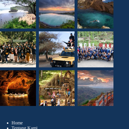
Home
Tentang Kami