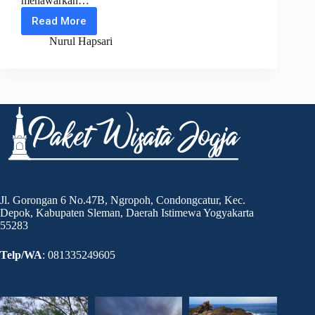
menawarkan…
Read More
Paket
Wisata
Nurul Hapsari
Telomoyo
Magelang
Jl. Gorongan 6 No.47B, Ngropoh, Condongcatur, Kec.
Depok, Kabupaten Sleman, Daerah Istimewa Yogyakarta
55283
Telp/WA
: 081335249605