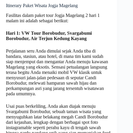
Itinerary Paket Wisata Jogja Magelang
Fasilitas dalam paket tour Jogja Magelang 2 hari 1
malam ini adalah sebagai berikut:
Hari 1: VW Tour Borobudur, Svargabumi
Borobudur, Air Terjun Kedung Kayang
Perjalanan seru Anda dimulai sejak Anda tiba di
bandara, stasiun, atau hotel, di mana tim kami sudah
siap menjemput dan mengantar Anda menuju kawasan
Magelang yang eksotis. Sensasi petualangan langsung
terasa begitu Anda menaiki mobil VW klasik untuk
menyusuri jalan-jalan pedesaan di seputar Candi
Borobudur, melewati hamparan sawah hijau dan
perkampungan asri yang jarang tersentuh wisatawan
pada umumnya.
Usai puas berkeliling, Anda akan diajak menuju
Svargabumi Borobudur, sebuah taman wisata yang
menyuguhkan latar belakang megah Candi Borobudur
dari kejauhan, lengkap dengan berbagai spot foto
instagramable seperti perahu kayu di tengah sawah
hingga gardu pandang unik yang siap memanjakan feed