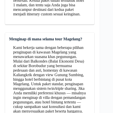
berkesan. Kedua paket sudah termasuk hotel
1 malam, dan tentu saja Anda juga bisa
mencampur destinasi dari kedua paket
menjadi itinerary custom sesuai keinginan.
Menginap di mana selama tour Magelang?
Kami bekerja sama dengan beberapa pilihan
penginapan di kawasan Magelang yang
menawarkan suasana khas pegunungan.
Mulai dari Balkondes (Balai Ekonomi Desa)
di sekitar Borobudur yang bernuansa
pedesaan dan asri, homestay di kawasan
Kaliangkrik dengan view Gunung Sumbing,
hingga hotel berbintang di pusat kota
Magelang. Untuk paket standar, penginapan
menggunakan sistem twin/triple sharing. Jika
Anda memiliki preferensi khusus — misalnya
ingin menginap di villa dengan pemandangan
pegunungan, atau hotel bintang tertentu —
cukup sampaikan saat konsultasi dan kami
akan menyesuaikan paket beserta harganya.