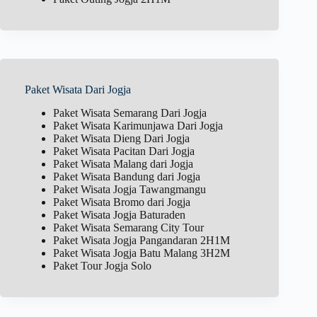
Paket Wisata Dari Jogja
Paket Wisata Semarang Dari Jogja
Paket Wisata Karimunjawa Dari Jogja
Paket Wisata Dieng Dari Jogja
Paket Wisata Pacitan Dari Jogja
Paket Wisata Malang dari Jogja
Paket Wisata Bandung dari Jogja
Paket Wisata Jogja Tawangmangu
Paket Wisata Bromo dari Jogja
Paket Wisata Jogja Baturaden
Paket Wisata Semarang City Tour
Paket Wisata Jogja Pangandaran 2H1M
Paket Wisata Jogja Batu Malang 3H2M
Paket Tour Jogja Solo