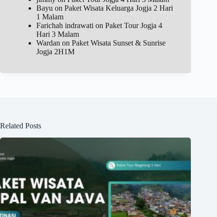
Bayu
on
Paket Wisata Keluarga Jogja 2 Hari
1 Malam
Farichah indrawati
on
Paket Tour Jogja 4
Hari 3 Malam
Wardan
on
Paket Wisata Sunset & Sunrise
Jogja 2H1M
Related Posts