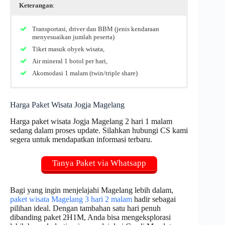
Keterangan
:
Transportasi, driver dan BBM (jenis kendaraan
menyesuaikan jumlah peserta)
Tiket masuk obyek wisata,
Air mineral 1 botol per hari,
Akomodasi 1 malam (twin/triple share)
Pengeluaran pribadi (telpon, laundry, mini bar, dll)
Harga di atas adalah harga per pax (per satu orang),
Harga Paket Wisata Jogja Magelang
Tiket masuk di luar program
Harga berlaku untuk wisatawan domestik,
Tiket pesawat atau kereta dari dan ke kota Magelang
Paket bisa diubah menyesuaikan budget atau rencana
Harga paket wisata Jogja Magelang 2 hari 1 malam
atau Jogja
wisata Anda,
sedang dalam proses update. Silahkan hubungi CS kami
Harga tidak berlaku saat peak season (idul fitri, natal,
segera untuk mendapatkan informasi terbaru.
tahun baru),
Harga dapat berubah sewaktu-waktu
Tanya Paket via Whatsapp
Bagi yang ingin menjelajahi Magelang lebih dalam,
paket wisata Magelang 3 hari 2 malam
hadir sebagai
pilihan ideal. Dengan tambahan satu hari penuh
dibanding paket 2H1M, Anda bisa mengeksplorasi