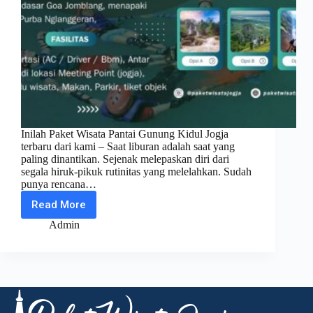
Inilah Paket Wisata Pantai Gunung Kidul Jogja
terbaru dari kami – Saat liburan adalah saat yang
paling dinantikan. Sejenak melepaskan diri dari
segala hiruk-pikuk rutinitas yang melelahkan. Sudah
punya rencana…
Read More
Paket
Wisata
Admin
Pantai
Gunung
Kidul
Jogja