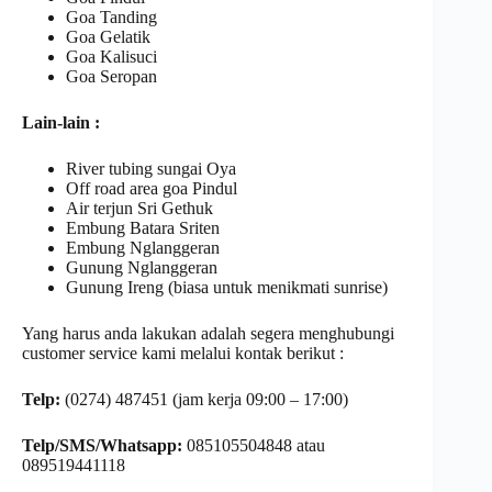
Goa Tanding
Goa Gelatik
Goa Kalisuci
Goa Seropan
Lain-lain :
River tubing sungai Oya
Off road area goa Pindul
Air terjun Sri Gethuk
Embung Batara Sriten
Embung Nglanggeran
Gunung Nglanggeran
Gunung Ireng (biasa untuk menikmati sunrise)
Yang harus anda lakukan adalah segera menghubungi
customer service kami melalui kontak berikut :
Telp:
(0274) 487451 (jam kerja 09:00 – 17:00)
Telp/SMS/Whatsapp:
085105504848 atau
089519441118