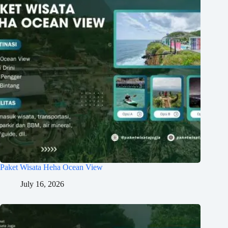
Paket Wisata Heha Ocean View
July 16, 2026