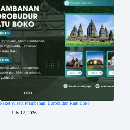
Paket Wisata Prambanan, Borobudur, Ratu Boko
July 12, 2026