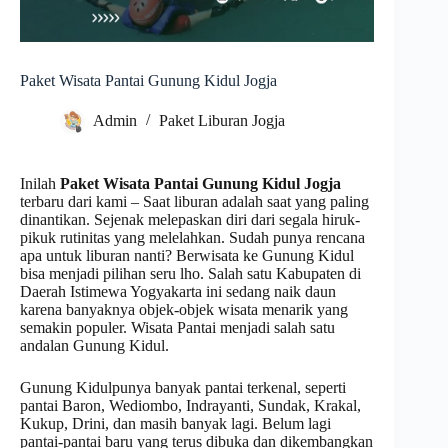
Paket Wisata Pantai Gunung Kidul Jogja
Admin
Paket Liburan Jogja
Inilah
Paket Wisata Pantai Gunung Kidul Jogja
terbaru dari kami – Saat liburan adalah saat yang paling
dinantikan. Sejenak melepaskan diri dari segala hiruk-
pikuk rutinitas yang melelahkan. Sudah punya rencana
apa untuk liburan nanti? Berwisata ke Gunung Kidul
bisa menjadi pilihan seru lho. Salah satu Kabupaten di
Daerah Istimewa Yogyakarta ini sedang naik daun
karena banyaknya objek-objek wisata menarik yang
semakin populer. Wisata Pantai menjadi salah satu
andalan Gunung Kidul.
Gunung Kidulpunya banyak pantai terkenal, seperti
pantai Baron, Wediombo, Indrayanti, Sundak, Krakal,
Kukup, Drini, dan masih banyak lagi. Belum lagi
pantai-pantai baru yang terus dibuka dan dikembangkan