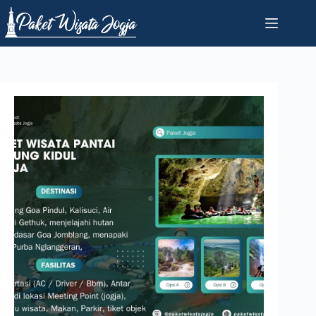
Skip
to
content