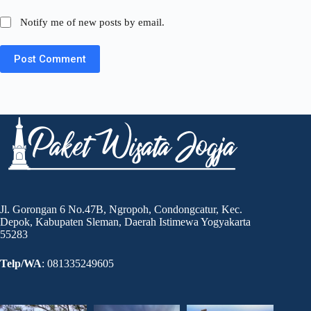
Notify me of new posts by email.
Post Comment
Jl. Gorongan 6 No.47B, Ngropoh, Condongcatur, Kec.
Depok, Kabupaten Sleman, Daerah Istimewa Yogyakarta
55283
Telp/WA
: 081335249605