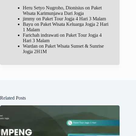
Heru Setyo Nugroho, Dionisius
on
Paket
Wisata Karimunjawa Dari Jogja
jimmy
on
Paket Tour Jogja 4 Hari 3 Malam
Bayu
on
Paket Wisata Keluarga Jogja 2 Hari
1 Malam
Farichah indrawati
on
Paket Tour Jogja 4
Hari 3 Malam
Wardan
on
Paket Wisata Sunset & Sunrise
Jogja 2H1M
Related Posts