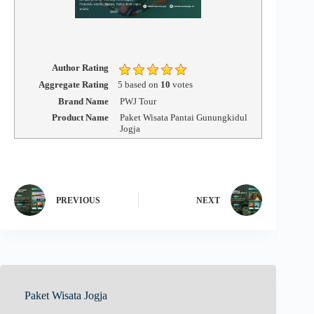
Author Rating
Aggregate Rating
5
based on
10
votes
Brand Name
PWJ Tour
Product Name
Paket Wisata Pantai Gunungkidul
Jogja
PREVIOUS
NEXT
Paket Wisata Jogja