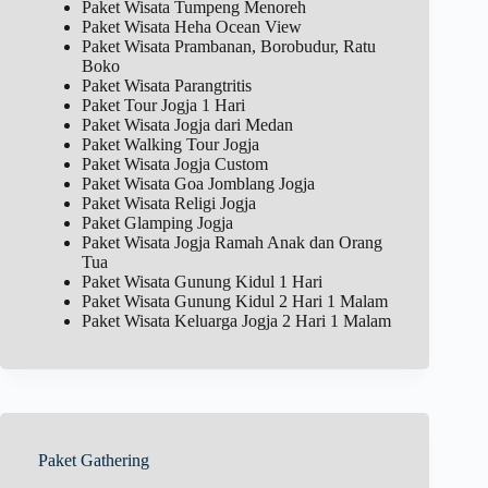
Paket Wisata Tumpeng Menoreh
Paket Wisata Heha Ocean View
Paket Wisata Prambanan, Borobudur, Ratu
Boko
Paket Wisata Parangtritis
Paket Tour Jogja 1 Hari
Paket Wisata Jogja dari Medan
Paket Walking Tour Jogja
Paket Wisata Jogja Custom
Paket Wisata Goa Jomblang Jogja
Paket Wisata Religi Jogja
Paket Glamping Jogja
Paket Wisata Jogja Ramah Anak dan Orang
Tua
Paket Wisata Gunung Kidul 1 Hari
Paket Wisata Gunung Kidul 2 Hari 1 Malam
Paket Wisata Keluarga Jogja 2 Hari 1 Malam
Paket Gathering