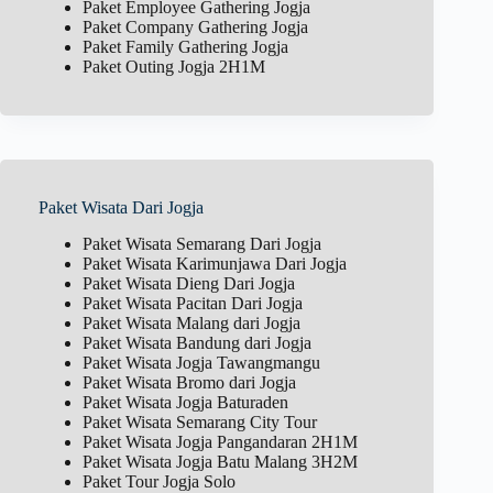
Paket Employee Gathering Jogja
Paket Company Gathering Jogja
Paket Family Gathering Jogja
Paket Outing Jogja 2H1M
Paket Wisata Dari Jogja
Paket Wisata Semarang Dari Jogja
Paket Wisata Karimunjawa Dari Jogja
Paket Wisata Dieng Dari Jogja
Paket Wisata Pacitan Dari Jogja
Paket Wisata Malang dari Jogja
Paket Wisata Bandung dari Jogja
Paket Wisata Jogja Tawangmangu
Paket Wisata Bromo dari Jogja
Paket Wisata Jogja Baturaden
Paket Wisata Semarang City Tour
Paket Wisata Jogja Pangandaran 2H1M
Paket Wisata Jogja Batu Malang 3H2M
Paket Tour Jogja Solo