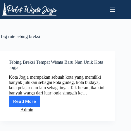
Skip
to
content
Tag
rute tebing breksi
Tebing Breksi Tempat Wisata Baru Nan Unik Kota
Jogja
Kota Jogja merupakan sebuah kota yang memiliki
banyak julukan sebagai kota gudeg, kota budaya,
kota pelajar dan lain sebagainya. Tak heran jika kini
banyak warga dari luar jogja singgah ke…
Read More
Tebing
Breksi
Admin
Tempat
Wisata
Baru
Nan