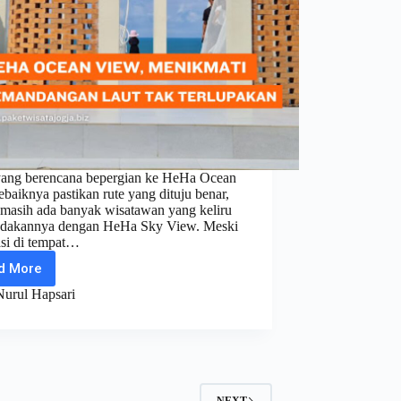
ang berencana bepergian ke HeHa Ocean
baiknya pastikan rute yang dituju benar,
 masih ada banyak wisatawan yang keliru
akannya dengan HeHa Sky View. Meski
asi di tempat…
d More
HeHa
Ocean
Nurul Hapsari
View,
Nikmati
Pemandangan
Laut
yang
Tak
NEXT