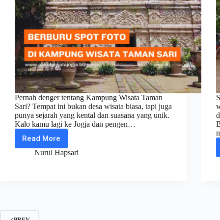
Pernah denger tentang Kampung Wisata Taman
S
Sari? Tempat ini bukan desa wisata biasa, tapi juga
w
punya sejarah yang kental dan suasana yang unik.
d
Kalo kamu lagi ke Jogja dan pengen…
B
m
Read More
Berburu
Spot
Nurul Hapsari
Foto
&
Belajar
Sejarah
di
Kampung
Wisata
PREV