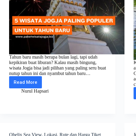
Tahun baru masih berapa bulan lagi, tapi udah
kepikiran buat liburan? Kalau masih bingung,
K
wisata Jogja bisa jadi pilihan yang paling seru buat
a
nutup tahun ini dan nyambut tahun baru…
C
a
Read More
c
5
Wisata
Nurul Hapsari
Jogja
Paling
Populer
Untuk
Tahun
Baru
Obelix Sea View, Lokasi, Rute dan Harga Tiket
J