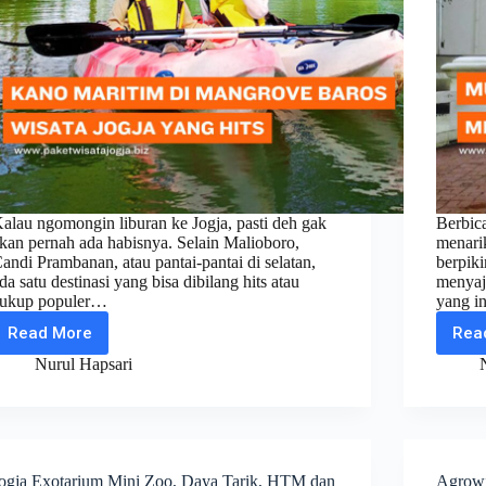
alau ngomongin liburan ke Jogja, pasti deh gak
Berbica
kan pernah ada habisnya. Selain Malioboro,
menari
andi Prambanan, atau pantai-pantai di selatan,
berpik
da satu destinasi yang bisa dibilang hits atau
menyaj
ukup populer…
yang i
Read More
Rea
Keseruan
Naik
Nurul Hapsari
Kano
Maritim
di
Mangrove
Baros,
Wisata
ogja Exotarium Mini Zoo, Daya Tarik, HTM dan
Agrowi