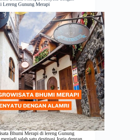
i Lereng Gunung Merapi
sata Bhumi Merapi di lereng Gunung
menjadi salah satu destinasi Jogja dengan