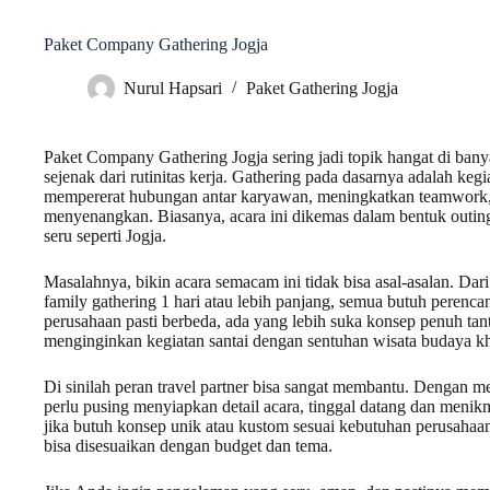
Paket Company Gathering Jogja
Nurul Hapsari
Paket Gathering Jogja
Paket Company Gathering Jogja sering jadi topik hangat di banya
sejenak dari rutinitas kerja. Gathering pada dasarnya adalah ke
mempererat hubungan antar karyawan, meningkatkan teamwork, 
menyenangkan. Biasanya, acara ini dikemas dalam bentuk outing,
seru seperti Jogja.
Masalahnya, bikin acara semacam ini tidak bisa asal-asalan. Dar
family gathering 1 hari atau lebih panjang, semua butuh perenc
perusahaan pasti berbeda, ada yang lebih suka konsep penuh tan
menginginkan kegiatan santai dengan sentuhan wisata budaya kh
Di sinilah peran travel partner bisa sangat membantu. Dengan me
perlu pusing menyiapkan detail acara, tinggal datang dan men
jika butuh konsep unik atau kustom sesuai kebutuhan perusahaan
bisa disesuaikan dengan budget dan tema.