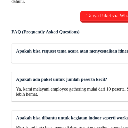
dahulu.
Tanya Paket via Wh
FAQ (Frequently Asked Questions)
Apakah bisa request tema acara atau menyesuaikan itine
Apakah ada paket untuk jumlah peserta kecil?
Ya, kami melayani employee gathering mulai dari 10 peserta. 
lebih hemat.
Apakah bisa dibantu untuk kegiatan indoor seperti work
Bisa, kami juga bisa menyediakan ruangan meeting, sound sys