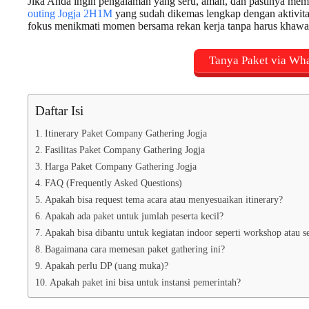
Jika Anda ingin pengalaman yang seru, aman, dan pastinya memo
outing Jogja 2H1M
yang sudah dikemas lengkap dengan aktivitas 
fokus menikmati momen bersama rekan kerja tanpa harus khawati
Tanya Paket via Wh
Daftar Isi
Itinerary Paket Company Gathering Jogja
Fasilitas Paket Company Gathering Jogja
Harga Paket Company Gathering Jogja
FAQ (Frequently Asked Questions)
Apakah bisa request tema acara atau menyesuaikan itinerary?
Apakah ada paket untuk jumlah peserta kecil?
Apakah bisa dibantu untuk kegiatan indoor seperti workshop atau s
Bagaimana cara memesan paket gathering ini?
Apakah perlu DP (uang muka)?
Apakah paket ini bisa untuk instansi pemerintah?