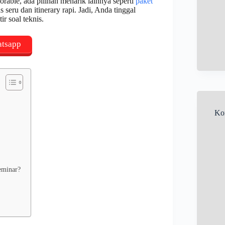
rable, ada pilihan menarik lainnya seperti
paket
seru dan itinerary rapi. Jadi, Anda tinggal
r soal teknis.
atsapp
Ko
eminar?