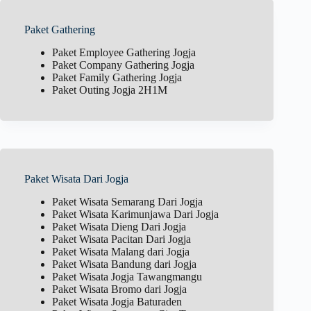
Paket Gathering
Paket Employee Gathering Jogja
Paket Company Gathering Jogja
Paket Family Gathering Jogja
Paket Outing Jogja 2H1M
Paket Wisata Dari Jogja
Paket Wisata Semarang Dari Jogja
Paket Wisata Karimunjawa Dari Jogja
Paket Wisata Dieng Dari Jogja
Paket Wisata Pacitan Dari Jogja
Paket Wisata Malang dari Jogja
Paket Wisata Bandung dari Jogja
Paket Wisata Jogja Tawangmangu
Paket Wisata Bromo dari Jogja
Paket Wisata Jogja Baturaden