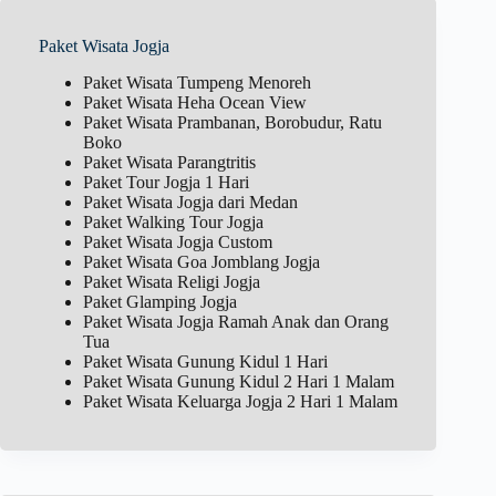
Paket Wisata Jogja
Paket Wisata Tumpeng Menoreh
Paket Wisata Heha Ocean View
Paket Wisata Prambanan, Borobudur, Ratu
Boko
Paket Wisata Parangtritis
Paket Tour Jogja 1 Hari
Paket Wisata Jogja dari Medan
Paket Walking Tour Jogja
Paket Wisata Jogja Custom
Paket Wisata Goa Jomblang Jogja
Paket Wisata Religi Jogja
Paket Glamping Jogja
Paket Wisata Jogja Ramah Anak dan Orang
Tua
Paket Wisata Gunung Kidul 1 Hari
Paket Wisata Gunung Kidul 2 Hari 1 Malam
Paket Wisata Keluarga Jogja 2 Hari 1 Malam