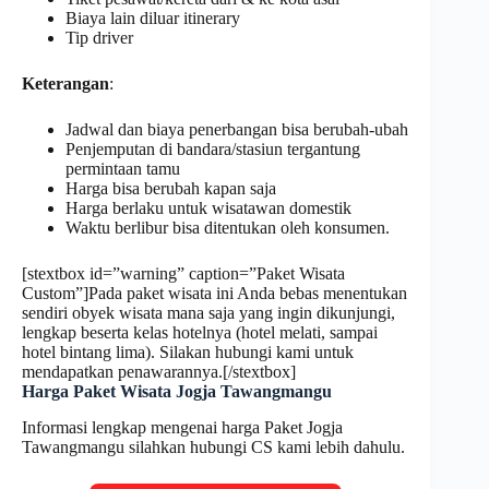
Biaya lain diluar itinerary
Tip driver
Keterangan
:
Jadwal dan biaya penerbangan bisa berubah-ubah
Penjemputan di bandara/stasiun tergantung
permintaan tamu
Harga bisa berubah kapan saja
Harga berlaku untuk wisatawan domestik
Waktu berlibur bisa ditentukan oleh konsumen.
[stextbox id=”warning” caption=”Paket Wisata
Custom”]Pada paket wisata ini Anda bebas menentukan
sendiri obyek wisata mana saja yang ingin dikunjungi,
lengkap beserta kelas hotelnya (hotel melati, sampai
hotel bintang lima). Silakan hubungi kami untuk
mendapatkan penawarannya.[/stextbox]
Harga
Paket Wisata Jogja Tawangmangu
Informasi lengkap mengenai harga Paket Jogja
Tawangmangu silahkan hubungi CS kami lebih dahulu.