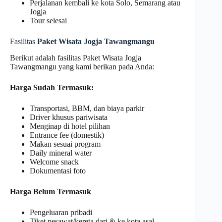
Perjalanan kembali ke kota Solo, Semarang atau
Jogja
Tour selesai
Fasilitas
Paket Wisata Jogja Tawangmangu
Berikut adalah fasilitas Paket Wisata Jogja
Tawangmangu yang kami berikan pada Anda:
Harga Sudah Termasuk:
Transportasi, BBM, dan biaya parkir
Driver khusus pariwisata
Menginap di hotel pilihan
Entrance fee (domestik)
Makan sesuai program
Daily mineral water
Welcome snack
Dokumentasi foto
Harga Belum Termasuk
Pengeluaran pribadi
Tiket pesawat/kereta dari & ke kota asal