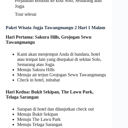
Perjalanan kembali ke kota Solo, Semarang atau
Jogja
Tour selesai
Paket Wisata Jogja Tawangmangu 2 Hari 1 Malam
Hari Pertama: Sakura Hills, Grojogan Sewu
Tawangmangu
Kami akan menjemput Anda di bandara, hotel
atau tempat lain yang disepakai di sekitar Solo,
Semarang atau Jogja
Menuju Sakura Hills
Menuju air terjun Grojogan Sewu Tawangmangu
Check in hotel, istirahat
Hari Kedua: Bukit Sekipan, The Lawu Park,
Telaga Sarangan
Sarapan di hotel dan dilanjutkan check out
Menuju Bukit Sekipan
Menuju The Lawu Park
Menuju Telaga Sarangan