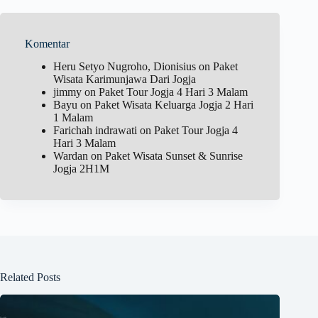
Komentar
Heru Setyo Nugroho, Dionisius
on
Paket
Wisata Karimunjawa Dari Jogja
jimmy
on
Paket Tour Jogja 4 Hari 3 Malam
Bayu
on
Paket Wisata Keluarga Jogja 2 Hari
1 Malam
Farichah indrawati
on
Paket Tour Jogja 4
Hari 3 Malam
Wardan
on
Paket Wisata Sunset & Sunrise
Jogja 2H1M
Related Posts