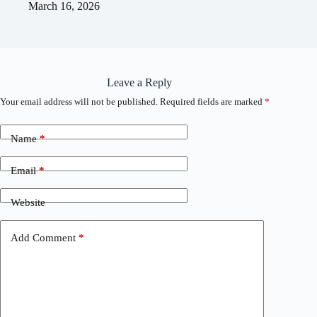
March 16, 2026
Leave a Reply
Your email address will not be published.
Required fields are marked
*
Name
*
Email
*
Website
Add Comment
*