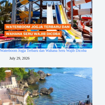
Waterboom Jogja Terbaru dan Wahana Seru Wajib Dicoba
July 29, 2026