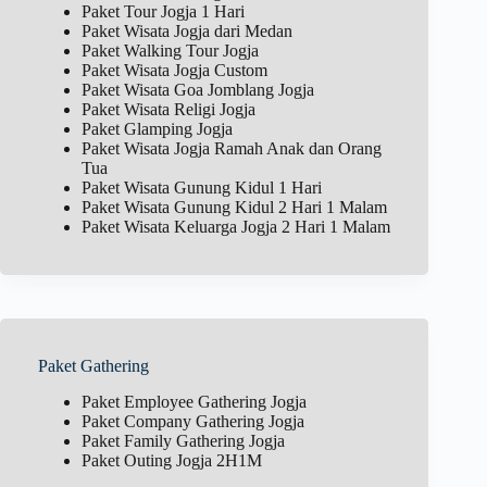
Paket Tour Jogja 1 Hari
Paket Wisata Jogja dari Medan
Paket Walking Tour Jogja
Paket Wisata Jogja Custom
Paket Wisata Goa Jomblang Jogja
Paket Wisata Religi Jogja
Paket Glamping Jogja
Paket Wisata Jogja Ramah Anak dan Orang
Tua
Paket Wisata Gunung Kidul 1 Hari
Paket Wisata Gunung Kidul 2 Hari 1 Malam
Paket Wisata Keluarga Jogja 2 Hari 1 Malam
Paket Gathering
Paket Employee Gathering Jogja
Paket Company Gathering Jogja
Paket Family Gathering Jogja
Paket Outing Jogja 2H1M