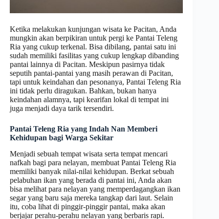
Ketika melakukan kunjungan wisata ke Pacitan, Anda
mungkin akan berpikiran untuk pergi ke Pantai Teleng
Ria yang cukup terkenal. Bisa dibilang, pantai satu ini
sudah memiliki fasilitas yang cukup lengkap dibanding
pantai lainnya di Pacitan. Meskipun pasirnya tidak
seputih pantai-pantai yang masih perawan di Pacitan,
tapi untuk keindahan dan pesonanya, Pantai Teleng Ria
ini tidak perlu diragukan. Bahkan, bukan hanya
keindahan alamnya, tapi kearifan lokal di tempat ini
juga menjadi daya tarik tersendiri.
Pantai Teleng Ria yang Indah Nan Memberi
Kehidupan bagi Warga Sekitar
Menjadi sebuah tempat wisata serta tempat mencari
nafkah bagi para nelayan, membuat Pantai Teleng Ria
memiliki banyak nilai-nilai kehidupan. Berkat sebuah
pelabuhan ikan yang berada di pantai ini, Anda akan
bisa melihat para nelayan yang memperdagangkan ikan
segar yang baru saja mereka tangkap dari laut. Selain
itu, coba lihat di pinggir-pinggir pantai, maka akan
berjajar perahu-perahu nelayan yang berbaris rapi.