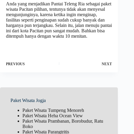
Anda yang menjadikan Pantai Teleng Ria sebagai paket
wisata Pacitan pilihan, tentunya tidak akan menyesal
mengunjunginya, karena ketika ingin menginap,
fasilitas seperti penginapan sudah cukup banyak dan
harganya pun terjangkau. Selain itu, jalan menuju pantai
ini dari kota Pacitan pun sangat mudah. Bahkan bisa
ditempuh hanya dengan waktu 10 menitan.
PREVIOUS
NEXT
Paket Wisata Jogja
Paket Wisata Tumpeng Menoreh
Paket Wisata Heha Ocean View
Paket Wisata Prambanan, Borobudur, Ratu
Boko
Paket Wisata Parangtritis