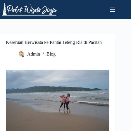
Skip
to
content
Keseruan Berwisata ke Pantai Teleng Ria di Pacitan
Admin
Blog