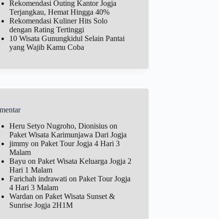
Rekomendasi Outing Kantor Jogja
Terjangkau, Hemat Hingga 40%
Rekomendasi Kuliner Hits Solo
dengan Rating Tertinggi
10 Wisata Gunungkidul Selain Pantai
yang Wajib Kamu Coba
mentar
Heru Setyo Nugroho, Dionisius
on
Paket Wisata Karimunjawa Dari Jogja
jimmy
on
Paket Tour Jogja 4 Hari 3
Malam
Bayu
on
Paket Wisata Keluarga Jogja 2
Hari 1 Malam
Farichah indrawati
on
Paket Tour Jogja
4 Hari 3 Malam
Wardan
on
Paket Wisata Sunset &
Sunrise Jogja 2H1M