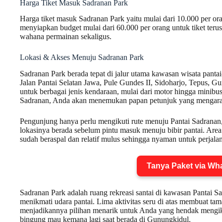
Harga Tiket Masuk Sadranan Park
Harga tiket masuk Sadranan Park yaitu mulai dari 10.000 per or
menyiapkan budget mulai dari 60.000 per orang untuk tiket te
wahana permainan sekaligus.
Lokasi & Akses Menuju Sadranan Park
Sadranan Park berada tepat di jalur utama kawasan wisata panta
Jalan Pantai Selatan Jawa, Pule Gundes II, Sidoharjo, Tepus, 
untuk berbagai jenis kendaraan, mulai dari motor hingga mini
Sadranan, Anda akan menemukan papan petunjuk yang mengarah
Pengunjung hanya perlu mengikuti rute menuju Pantai Sadranan,
lokasinya berada sebelum pintu masuk menuju bibir pantai. Area
sudah beraspal dan relatif mulus sehingga nyaman untuk perjala
Tanya Paket via Wh
Sadranan Park adalah ruang rekreasi santai di kawasan Pantai Sa
menikmati udara pantai. Lima aktivitas seru di atas membuat taman
menjadikannya pilihan menarik untuk Anda yang hendak mengi
bingung mau kemana lagi saat berada di Gunungkidul.