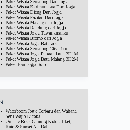
Paket Wisata Semarang Dari Jogja
Paket Wisata Karimunjawa Dari Jogja
Paket Wisata Dieng Dari Jogja
Paket Wisata Pacitan Dari Jogja
Paket Wisata Malang dari Jogja
Paket Wisata Bandung dari Jogja
Paket Wisata Jogja Tawangmangu
Paket Wisata Bromo dari Jogja
Paket Wisata Jogja Baturaden
Paket Wisata Semarang City Tour
Paket Wisata Jogja Pangandaran 2H1M
Paket Wisata Jogja Batu Malang 3H2M
Paket Tour Jogja Solo
og
Waterboom Jogja Terbaru dan Wahana
Seru Wajib Dicoba
On The Rock Gunung Kidul: Tiket,
Rute & Sunset Ala Bali