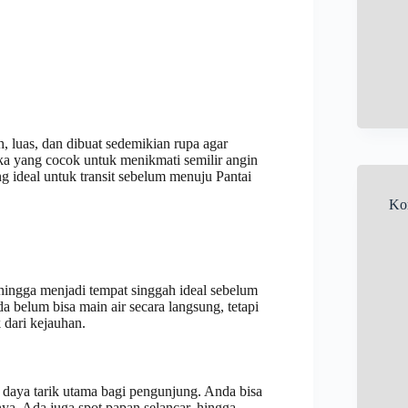
 luas, dan dibuat sedemikian rupa agar
ka yang cocok untuk menikmati semilir angin
ng ideal untuk transit sebelum menuju Pantai
Ko
ehingga menjadi tempat singgah ideal sebelum
 belum bisa main air secara langsung, tetapi
 dari kejauhan.
 daya tarik utama bagi pengunjung. Anda bisa
. Ada juga spot papan selancar, hingga