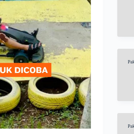
Pak
Pak