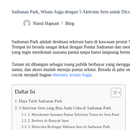
Sadranan Park, Wisata Jogja dengan 5 Aktivitas Seru untuk Dic
Nurul Hapsari
Blog
Sadranan Park adalah destinasi rekreasi baru di kawasan pesisir
Tempat ini berada sangat dekat dengan Pantai Sadranan dan me
yang ingin menikmati suasana pantai tanpa harus langsung berma
Taman ini dibangun sebagai ruang publik berbayar yang menggab
santai, dan akses mudah menuju pantai sekitar. Berada di jalur 
cocok menjadi bagian
itinerary wisata Jogja
.
Daftar Isi
Daya Tarik Sadranan Park
5 Aktivitas Seru yang Bisa Anda Coba di Sadranan Park
1. Menikmati Suasana Pantai Sebelum Turun ke Area Pasir
2. Berfoto di Banyak Spot
3. Mencoba Berbagai Wahana Seru di Sadranan Park