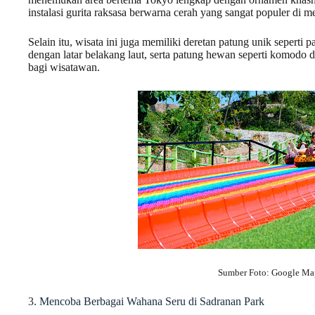
instalasi gurita raksasa berwarna cerah yang sangat populer di me
Selain itu, wisata ini juga memiliki deretan patung unik sepert
dengan latar belakang laut, serta patung hewan seperti komodo
bagi wisatawan.
Sumber Foto: Google Map
3. Mencoba Berbagai Wahana Seru di Sadranan Park