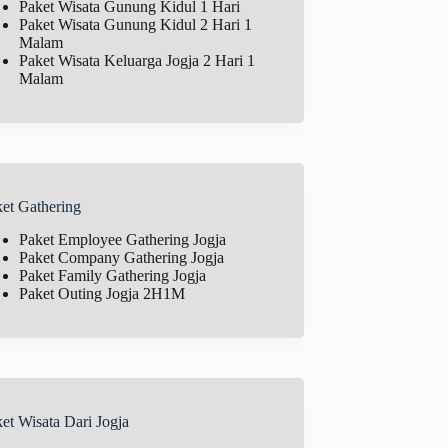
Paket Wisata Gunung Kidul 1 Hari
Paket Wisata Gunung Kidul 2 Hari 1
Malam
Paket Wisata Keluarga Jogja 2 Hari 1
Malam
et Gathering
Paket Employee Gathering Jogja
Paket Company Gathering Jogja
Paket Family Gathering Jogja
Paket Outing Jogja 2H1M
et Wisata Dari Jogja