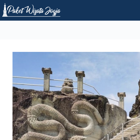
Skip
to
content