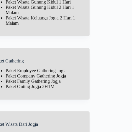
Paket Wisata Gunung Kidul 1 Hari
Paket Wisata Gunung Kidul 2 Hari 1
Malam
Paket Wisata Keluarga Jogja 2 Hari 1
Malam
et Gathering
Paket Employee Gathering Jogja
Paket Company Gathering Jogja
Paket Family Gathering Jogja
Paket Outing Jogja 2H1M
et Wisata Dari Jogja