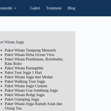
omestik
Galeri
Testimoni
Blog
et Wisata Jogja
Paket Wisata Tumpeng Menoreh
Paket Wisata Heha Ocean View
Paket Wisata Prambanan, Borobudur,
Ratu Boko
Paket Wisata Parangtritis
Paket Tour Jogja 1 Hari
Paket Wisata Jogja dari Medan
Paket Walking Tour Jogja
Paket Wisata Jogja Custom
Paket Wisata Goa Jomblang Jogja
Paket Wisata Religi Jogja
Paket Glamping Jogja
Paket Wisata Jogja Ramah Anak dan
Orang Tua