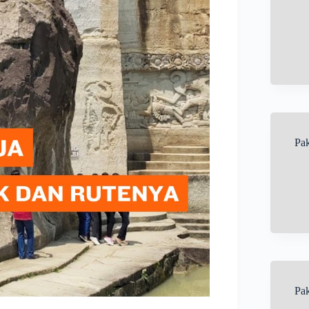
Pak
Pak