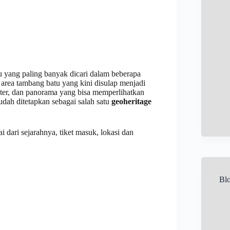
tu yang paling banyak dicari dalam beberapa
 area tambang batu yang kini disulap menjadi
eater, dan panorama yang bisa memperlihatkan
udah ditetapkan sebagai salah satu
geoheritage
ai dari sejarahnya, tiket masuk, lokasi dan
Bl