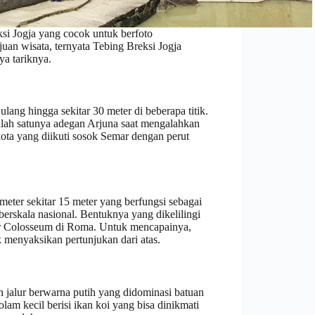
ksi Jogja yang cocok untuk berfoto
uan wisata, ternyata Tebing Breksi Jogja
ya tariknya.
lang hingga sekitar 30 meter di beberapa titik.
alah satunya adegan Arjuna saat mengalahkan
kota yang diikuti sosok Semar dengan perut
eter sekitar 15 meter yang berfungsi sebagai
berskala nasional. Bentuknya yang dikelilingi
ur Colosseum di Roma. Untuk mencapainya,
k menyaksikan pertunjukan dari atas.
ah jalur berwarna putih yang didominasi batuan
olam kecil berisi ikan koi yang bisa dinikmati