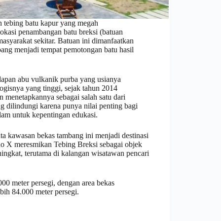
 tebing batu kapur yang megah
lokasi penambangan batu breksi (batuan
asyarakat sekitar. Batuan ini dimanfaatkan
mbang menjadi tempat pemotongan batu hasil
ndapan abu vulkanik purba yang usianya
logisnya yang tinggi, sejak tahun 2014
n menetapkannya sebagai salah satu dari
dilindungi karena punya nilai penting bagi
alam untuk kepentingan edukasi.
ta kawasan bekas tambang ini menjadi destinasi
o X meresmikan Tebing Breksi sebagai objek
eningkat, terutama di kalangan wisatawan pencari
00 meter persegi, dengan area bekas
bih 84.000 meter persegi.