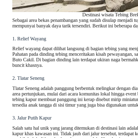
Destinasi wisata Tebing Bre
Sebagai area bekas penambangan yang sudah disulap menjadi tuj
mempunyai banyak daya tarik tersendiri. Berikut ini beberapa da
1. Relief Wayang
Relief wayang dapat dilihat langsung di bagian tebing yang menju
Pahatan pada dinding tebing menceritakan kisah pewayangan, s
Buto Cakil. Di bagian dinding lain terdapat ukiran naga bermah
buncit khasnya.
2. Tlatar Seneng
Tlatar Seneng adalah panggung berbentuk melingkar dengan diam
area pertunjukan, mulai dari acara komunitas lokal hingga event 
tebing kapur membuat panggung ini kerap disebut mirip miniat
tersedia anak tangga di sisi timur yang juga bisa digunakan untu
3. Jalur Putih Kapur
Salah satu hal unik yang jarang ditemukan di destinasi lain adal
kapur khas kawasan ini. Tidak jauh dari jalur tersebut, terdapat k