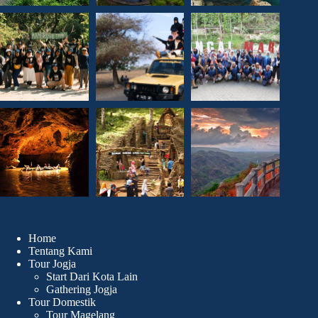
Home
Tentang Kami
Tour Jogja
Start Dari Kota Lain
Gathering Jogja
Tour Domestik
Tour Magelang