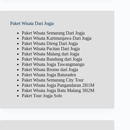
Paket Wisata Dari Jogja
Paket Wisata Semarang Dari Jogja
Paket Wisata Karimunjawa Dari Jogja
Paket Wisata Dieng Dari Jogja
Paket Wisata Pacitan Dari Jogja
Paket Wisata Malang dari Jogja
Paket Wisata Bandung dari Jogja
Paket Wisata Jogja Tawangmangu
Paket Wisata Bromo dari Jogja
Paket Wisata Jogja Baturaden
Paket Wisata Semarang City Tour
Paket Wisata Jogja Pangandaran 2H1M
Paket Wisata Jogja Batu Malang 3H2M
Paket Tour Jogja Solo