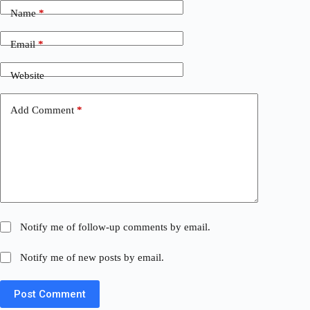
Name
*
Email
*
Website
Add Comment
*
Notify me of follow-up comments by email.
Notify me of new posts by email.
Post Comment