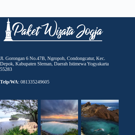
Jl. Gorongan 6 No.47B, Ngropoh, Condongcatur, Kec.
Depok, Kabupaten Sleman, Daerah Istimewa Yogyakarta
55283
Telp/WA
: 081335249605