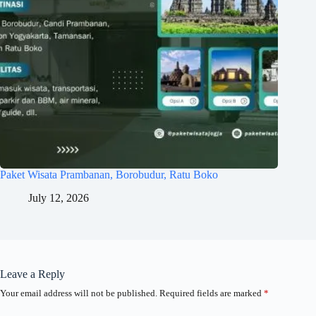
Paket Wisata Prambanan, Borobudur, Ratu Boko
July 12, 2026
Leave a Reply
Your email address will not be published.
Required fields are marked
*