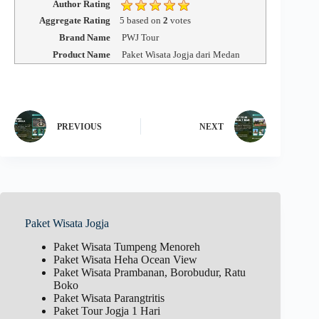
Author Rating
Aggregate Rating
5
based on
2
votes
Brand Name
PWJ Tour
Product Name
Paket Wisata Jogja dari Medan
PREVIOUS
NEXT
Paket Wisata Jogja
Paket Wisata Tumpeng Menoreh
Paket Wisata Heha Ocean View
Paket Wisata Prambanan, Borobudur, Ratu
Boko
Paket Wisata Parangtritis
Paket Tour Jogja 1 Hari