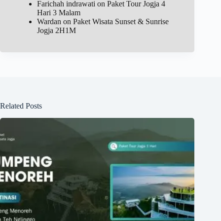
Farichah indrawati
on
Paket Tour Jogja 4
Hari 3 Malam
Wardan
on
Paket Wisata Sunset & Sunrise
Jogja 2H1M
Related Posts