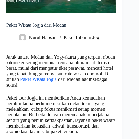
Paket Wisata Jogja dari Medan
Nurul Hapsari
Paket Liburan Jogja
Jarak antara Medan dan Yogyakarta yang terpaut ribuan
kilometer sering membuat rencana liburan jadi terasa
berat, mulai dari mengatur tiket pesawat, mencari hotel
yang tepat, hingga menyusun rute wisata dari nol. Di
sinilah
Paket Wisata Jogja
dari Medan hadir sebagai
solusi.
Paket tour Jogja ini memberikan Anda kemudahan
berlibur tanpa perlu memikirkan detail teknis yang
melelahkan, cukup fokus menikmati setiap momen
perjalanan. Berbeda dengan merencanakan perjalanan
sendiri yang penuh ketidakpastian, layanan paket wisata
memberikan kepastian jadwal, transportasi, dan
akomodasi dalam satu paket terpadu.