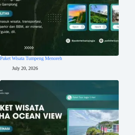
Paket Wisata Tumpeng Menoreh
July 20, 2026